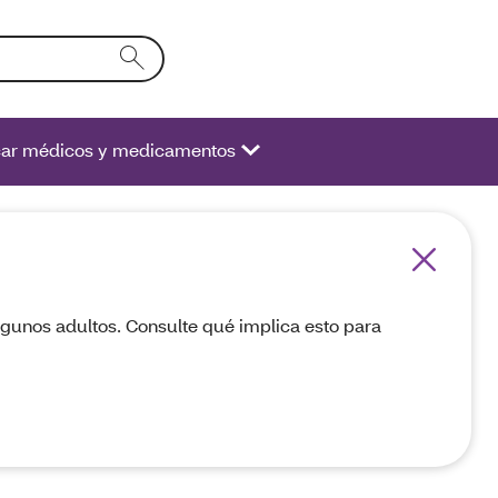
xto en el campo de la forma se activará una lista de opcione
ar médicos y medicamentos
algunos adultos. Consulte qué implica esto para