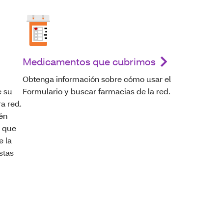
Medicamentos que cubrimos
Obtenga información sobre cómo usar el
e su
Formulario y buscar farmacias de la red.
ra red.
én
l que
e la
stas