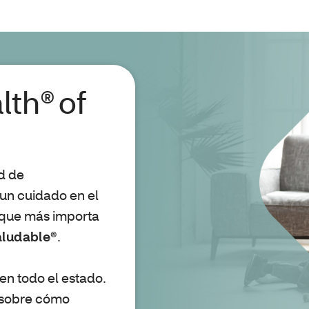
lth® of
d de
un cuidado en el
o que más importa
aludable®
.
en todo el estado.
 sobre cómo