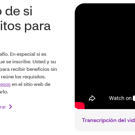
 de si
itos para
ío. En especial si es
ue se inscribe. Usted y su
para recibir beneficios sin
reúne los requisitos.
resos
en el sitio web de
rlo.
rar
Transcripción del vi