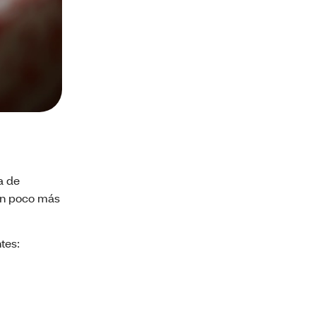
a de
un poco más
tes: