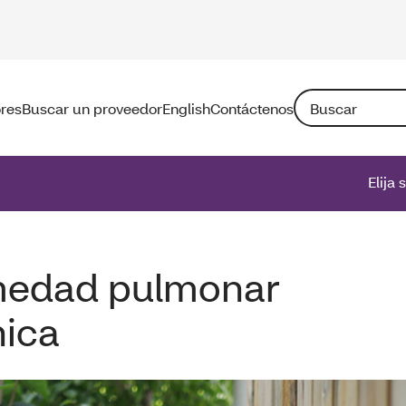
Búsqueda: Si ing
ores
Buscar un proveedor
English
Contáctenos
Elija 
rmedad pulmonar
nica