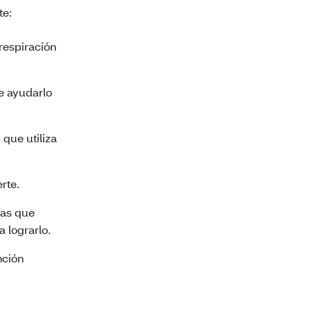
te:
respiración
e ayudarlo
 que utiliza
rte.
nas que
 lograrlo.
nción