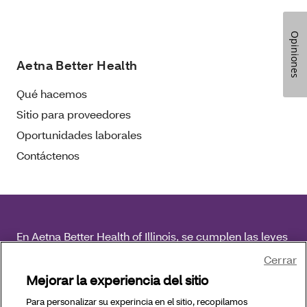
Opiniones
Aetna Better Health
Qué hacemos
Sitio para proveedores
Oportunidades laborales
Contáctenos
En Aetna Better Health of Illinois, se cumplen las leyes
federales de derechos civiles vigentes y no se
Cerrar
discrimina por motivos de raza, color, nacionalidad,
Mejorar la experiencia del sitio
edad, discapacidad o sexo.
Para personalizar su experincia en el sitio, recopilamos