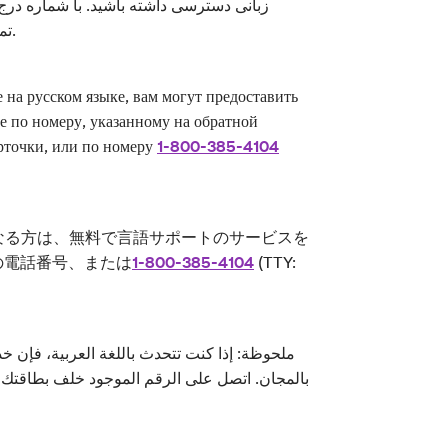
زبانی دسترسی داشته باشید. با شماره در
: TTY )تماس بگیرید.
а русском языке, вам могут предоставить
е по номеру, указанному на обратной
рточки, или по номеру
1-800-385-4104
話になる方は、無料で言語サポートのサービスを
の電話番号、または
1-800-385-4104
(TTY:
بالمجان. اتصل على الرقم الموجود خلف بطاقتك