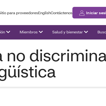
Sitio para proveedores
English
Contáctenos
Iniciar ses
ión
Miembros
Salud y bienestar
Busc
a no discrimina
güística