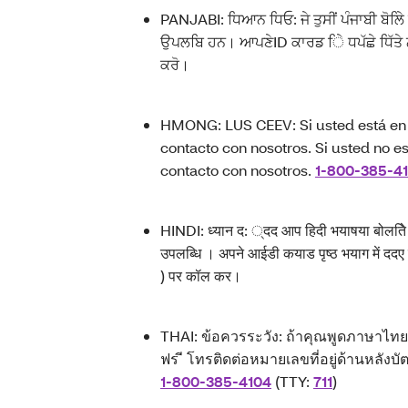
PANJABI: ਧਿਆਨ ਧਿਓ: ਜੇ ਤੁਸੀਂ ਪੰਜਾਬੀ ਬੋਲਿੇ ਹ
ਉਪਲਬਿ ਹਨ। ਆਪਣੇID ਕਾਰਡ ਿੇ ਧਪੱਛੇ ਧਿੱਤੇ
ਕਰੋ।
HMONG: LUS CEEV: Si usted está en e
contacto con nosotros. Si usted no e
contacto con nosotros.
1-800-385-4
HINDI: ध्यान द: ्दद आप हिदी भयाषया बोलते
उपलब्धि । अपने आईडी कयाड पृष्ठ भयाग में द
) पर कॉल कर।
THAI: ข้อควรระวัง: ถ้าคุณพูดภาษาไท
ฟร ี โทรติดต่อหมายเลขที่อยู่ด้านหลัง
1-800-385-4104
(TTY:
711
)