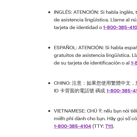
INGLÉS: ATENCIÓN: Si habla inglés, ti
de asistencia lingüística. Llame al n
tarjeta de identidad o
1-800-385-41
ESPAÑOL: ATENCIÓN: Si habla español
gratuitos de asistencia lingüística.
de su tarjeta de identificación o al
1-
CHINO: 注意：如果您使用繁體中
ID 卡背面的電話號 碼或
1-800-385-4
VIETNAMESE: CHÚ Ý: nếu bạn nói tiếng
miễn phí dành cho bạn. Hãy gọi số có
1-800-385-4104
(TTY:
711
).