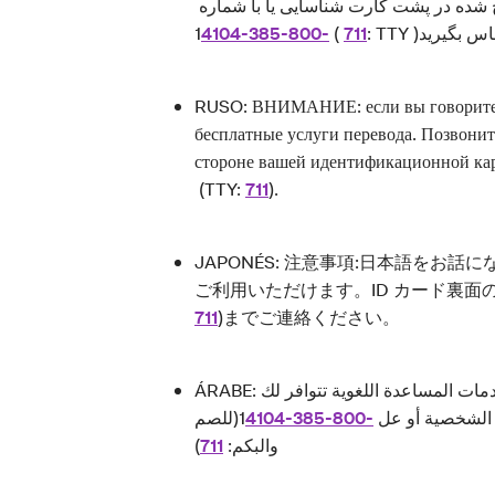
ج شده در پشت کارت شناسایی یا با شماره
4104-385-800-
1 (
711
RUSO: ВНИМАНИЕ: если вы говорите н
бесплатные услуги перевода. Позвонит
стороне вашей идентификационной ка
(TTY:
711
).
JAPONÉS: 注意事項:日本語をお
ご利用いただけます。ID カード裏面
711
)までご連絡ください。
ÁRABE: ملحوظة: إذا كنت تتحدث باللغة العربية، فإن خدمات المساعدة اللغوية تتوافر لك
1(للصم
4104-385-800-
 الشخصية أو عل
711
والبكم:
)