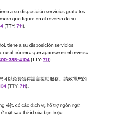
ene a su disposición servicios gratuitos
úmero que figura en el reverso de su
04
(TTY:
711
).
, tiene a su disposición servicios
 Llame al número que aparece en el reverso
800-385-4104
(TTY:
711
).
文，您可以免費獲得語言援助服務。請致電您的
104
(TTY:
711
)。
 việt, có các dịch vụ hỗ trợ ngôn ngữ
 ở mặt sau thẻ id của bạn hoặc