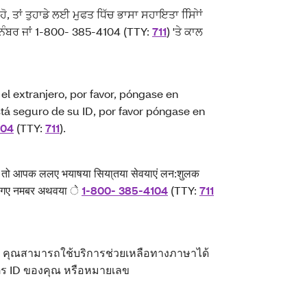
ੋ, ਤਾਂ ਤੁਹਾਡੇ ਲਈ ਮੁਫਤ ਧਿੱਚ ਭਾਸਾ ਸਹਾਇਤਾ ਸਿਾਿੇਾਂ
 ਨੰਬਰ ਜਾਂ 1-800- 385-4104 (TTY:
711
) 'ਤੇ ਕਾਲ
l extranjero, por favor, póngase en
stá seguro de su ID, por favor póngase en
104
(TTY:
711
).
ि तो आपक ललए भयाषया सिया्तया सेवयाएं लन:शुलक
दए गए नमबर अथवया े
1-800- 385-4104
(TTY:
711
ย คุณสามารถใช้บริการช่วยเหลือทางภาษาได้
บัตร ID ของคุณ หรือหมายเลข