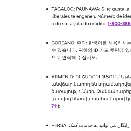
TAGALOG: PAUNAWA: Si te gusta la le
liberales te engañen. Número de ide
o de su tarjeta de crédito.
1-800-385
COREANO: 주의: 한국어를 사용하시
수 있습니다. 귀하의 ID 카드 뒷면에 
으로 연락해 주십시오.
ARMENIO: ՈՒՇԱԴՐՈՒԹՅՈՒՆ՝ Եթե
անվճար կարող են տրամադրվել
ծառայություններ: Զանգահարեք
գտնվող հեռախոսահամարով 
711
):
PERSA: اگر به زبان فارسی صحبت می کنید، به صورت رایگان می توانید به خدمات کمک