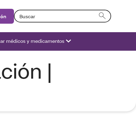
Búsqueda: Si ingresa texto en el campo de la forma se 
ión
ar médicos y medicamentos
ción |