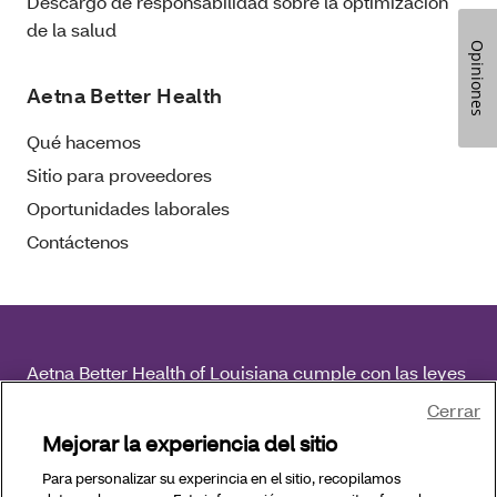
Descargo de responsabilidad sobre la optimización
de la salud
Opiniones
Aetna Better Health
Qué hacemos
Sitio para proveedores
Oportunidades laborales
Contáctenos
Aetna Better Health of Louisiana cumple con las leyes
federales de derechos civiles aplicables y no
Cerrar
discrimina por motivos de raza, color, nacionalidad,
Mejorar la experiencia del sitio
edad, discapacidad o sexo.
Para personalizar su experincia en el sitio, recopilamos