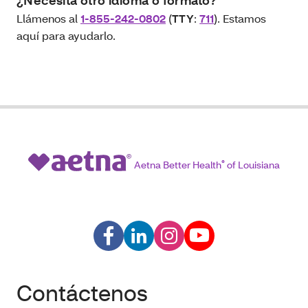
¿Necesita otro idioma o formato?
Llámenos al
1-855-242-0802
(
TTY
:
711
). Estamos
aquí para ayudarlo.
Aetna Better Health
®
of Louisiana
Contáctenos