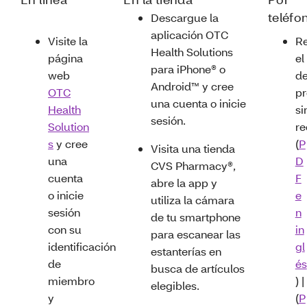
teléfo
Descargue la
aplicación OTC
Visite la
Re
Health Solutions
página
el
para iPhone® o
web
d
Android™ y cree
OTC
pr
una cuenta o inicie
Health
si
sesión.
Solution
re
s
y cree
(
P
Visita una tienda
una
D
CVS Pharmacy®,
cuenta
F
abre la app y
o inicie
e
utiliza la cámara
sesión
n
de tu smartphone
con su
in
para escanear las
identificación
gl
estanterías en
de
és
busca de artículos
miembro
) |
elegibles.
y
(
P