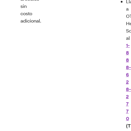
L
sin
a
costo
O
adicional.
He
So
al
1-
8
8
8-
6
2
8-
2
7
7
0
(T