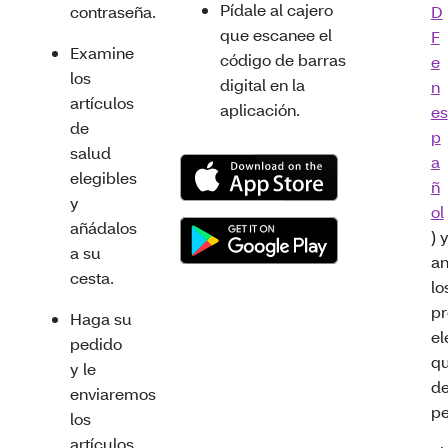
Pídale al cajero
contraseña.
D
que escanee el
F
Examine
código de barras
e
los
digital en la
n
artículos
aplicación.
es
de
p
salud
a
elegibles
ñ
y
ol
añádalos
) 
a su
an
cesta.
lo
pr
Haga su
el
pedido
q
y le
d
enviaremos
pe
los
artículos