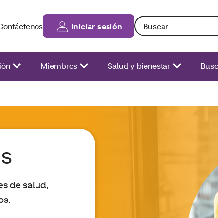
Búsqueda: Si ingresa te
Contáctenos
Iniciar sesión
ión
Miembros
Salud y bienestar
Busc
os
s de salud,
os.