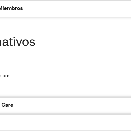
 Miembros
mativos
plan:
l Care