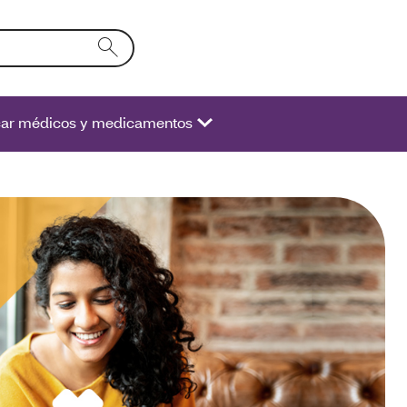
xto en el campo de la forma se activará una lista de opcione
ar médicos y medicamentos